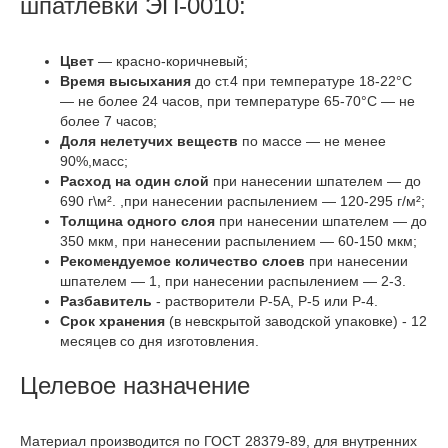
шпатлевки ЭП-0010:
Цвет
— красно-коричневый;
Время высыхания
до ст.4 при температуре 18-22°С
— не более 24 часов, при температуре 65-70°С — не
более 7 часов;
Доля нелетучих веществ
по массе — не менее
90%,масс;
Расход на один слой
при нанесении шпателем — до
690 г\м². ,при нанесении распылением — 120-295 г/м²;
Толщина одного слоя
при нанесении шпателем — до
350 мкм, при нанесении распылением — 60-150 мкм;
Рекомендуемое количество слоев
при нанесении
шпателем — 1, при нанесении распылением — 2-3.
Разбавитель
- растворители Р-5А, Р-5 или Р-4.
Срок хранения
(в невскрытой заводской упаковке) - 12
месяцев со дня изготовления.
Целевое назначение
Материал производится по ГОСТ 28379-89, для внутренних