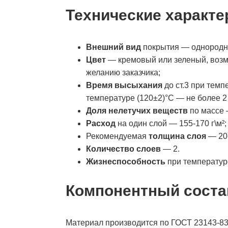
Технические характе
Внешний вид
покрытия — однородно
Цвет
— кремовый или зеленый, возм
желанию заказчика;
Время высыхания
до ст.3 при темп
температуре (120±2)°С — не более 2
Доля нелетучих веществ
по массе 
Расход
на один слой — 155-170 г\м²;
Рекомендуемая
толщина слоя
— 20-
Количество слоев
— 2.
Жизнеспособность
при температуре
Компонентный соста
Материал производится по ГОСТ 23143-83: