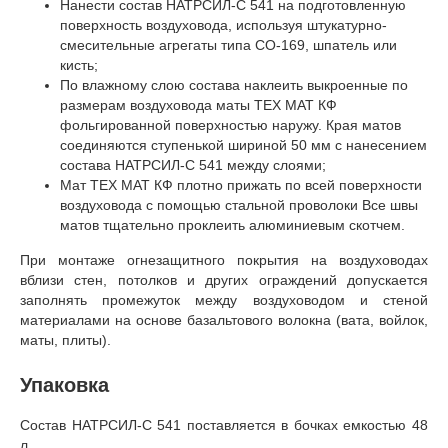
Нанести состав НАТРСИЛ-С 541 на подготовленную
поверхность воздуховода, используя штукатурно-
смесительные агрегаты типа СО-169, шпатель или
кисть;
По влажному слою состава наклеить выкроенные по
размерам воздуховода маты ТЕХ МАТ КФ
фольгированной поверхностью наружу. Края матов
соединяются ступенькой шириной 50 мм с нанесением
состава НАТРСИЛ-С 541 между слоями;
Мат ТЕХ МАТ КФ плотно прижать по всей поверхности
воздуховода с помощью стальной проволоки Все швы
матов тщательно проклеить алюминиевым скотчем.
При монтаже огнезащитного покрытия на воздуховодах
вблизи стен, потолков и других ограждений допускается
заполнять промежуток между воздуховодом и стеной
материалами на основе базальтового волокна (вата, войлок,
маты, плиты).
Упаковка
Состав НАТРСИЛ-С 541 поставляется в бочках емкостью 48
л.