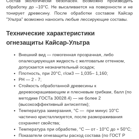
Состав экологически безопасен. Возможно производить
обработку до –10°C. Не высаливается на поверхности и не
тонирует древесину. После обработки составом Кайсар
"Ультра" возможно наносить любые лессирующие составы.
Технические характеристики
огнезащиты Кайсар-Ультра
Внешний вид — гомогенная прозрачная, либо
опалесцирующая жидкость с желтоватым оттенком,
допускается незначительный осадок;
Плотность, при 20°C, г/см3 — 1,035– 1,160;
PН — 2 - 7;
Стойкость обработанной древесины к
деревоокрашивающим и плесневым грибкам, балл (по
методике ГОСТа 30028.4) — не более 2
(высокоэффективный антисептик);
Температура замерзания, °C — при минус 10°С
частично кристаллизуется, после размораживания
сохраняет свойства;
Температура при обработке, °C — от - 10°C до + 50°C;
Показатели огнезащиты расход состава (по ГОСТ Р