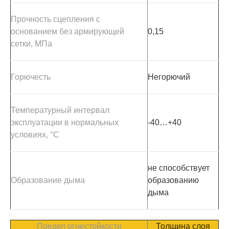
Прочность сцепления с
основанием без армирующей
0,15
сетки, МПа
Горючесть
Негорючий
Температурный интервал
эксплуатации в нормальных
-40…+40
условиях, °С
не способствует
Образование дыма
образованию
дыма
Предел огнестойкости
Толщина слоя