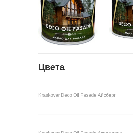
Цвета
Kraskovar Deco Oil Fasade Айсберг