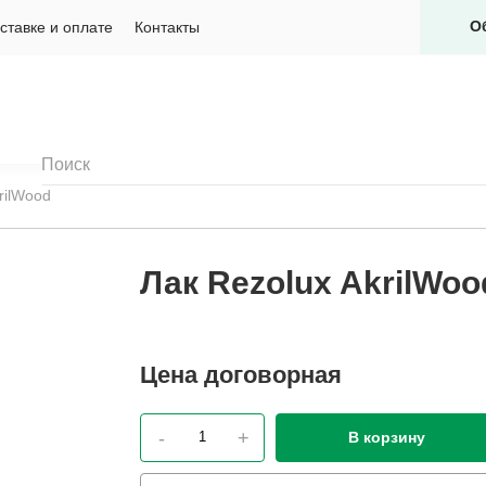
О
ставке и оплате
Контакты
rilWood
Лак Rezolux AkrilWoo
Цена
договорная
-
+
В корзину