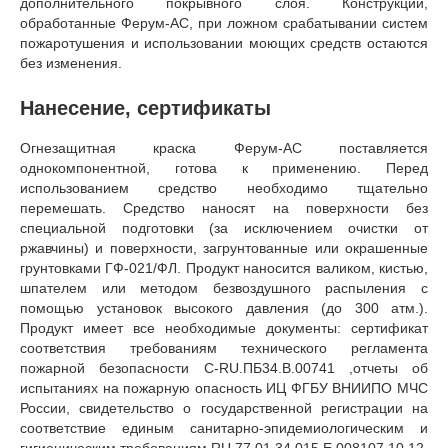
дополнительного покрывного слоя. Конструкции,
обработанные Ферум-АС, при ложном срабатывании систем
пожаротушения и использовании моющих средств остаются
без изменения.
Нанесение, сертификаты
Огнезащитная краска Ферум-АС поставляется
однокомпонентной, готова к применению. Перед
использованием средство необходимо тщательно
перемешать. Средство наносят на поверхности без
специальной подготовки (за исключением очистки от
ржавчины) и поверхности, загрунтованные или окрашенные
грунтовками ГФ-021/ФЛ. Продукт наносится валиком, кистью,
шпателем или методом безвоздушного распыления с
помощью установок высокого давления (до 300 атм.).
Продукт имеет все необходимые документы: сертификат
соответствия требованиям технического регламента
пожарной безопасности С-RU.ПБ34.В.00741 ,отчеты об
испытаниях на пожарную опасность ИЦ ФГБУ ВНИИПО МЧС
России, свидетельство о государственной регистрации на
соответствие единым санитарно-эпидемиологическим и
гигиеническим требованиям RU.77.01.34.015.E.008107.10.12.