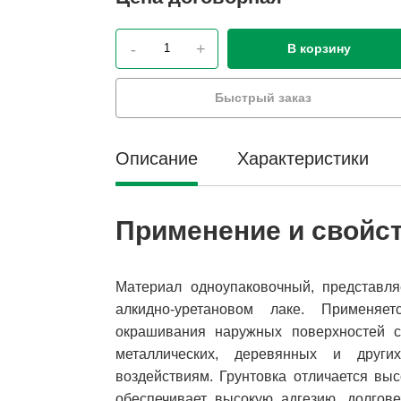
-
+
В корзину
Быстрый заказ
Описание
Характеристики
Применение и свойс
Материал одноупаковочный, представля
алкидно-уретановом лаке. Применя
окрашивания наружных поверхностей су
металлических, деревянных и други
воздействиям. Грунтовка отличается вы
обеспечивает высокую адгезию, долгове