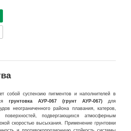
тва
ет собой суспензию пигментов и наполнителей в
ется
грунтовка АУР-067 (грунт АУР-067)
для
дов неограниченного района плавания, катеров,
х поверхностей, подвергающихся атмосферным
сокой скоростью высыхания. Применение грунтовки
чность и противокоррозионную стойкость системы