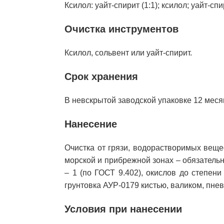
Ксилол: уайт-спирит (1:1); ксилол; уайт-сп
Очистка инструментов
Ксилол, сольвент или уайт-спирит.
Срок хранения
В невскрытой заводской упаковке 12 меся
Нанесение
Очистка от грязи, водорастворимых веще
морской и прибрежной зонах – обязатель
– 1 (по ГОСТ 9.402), окислов до степени
грунтовка АУР-0179 кистью, валиком, пн
Условия при нанесении