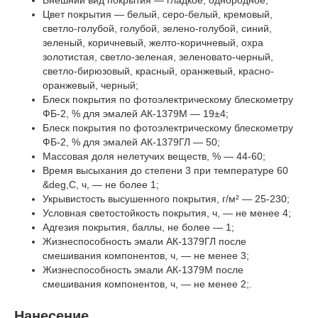
Цвет покрытия — белый, серо-белый, кремовый,
светло-голубой, голубой, зелено-голубой, синий,
зеленый, коричневый, желто-коричневый, охра
золотистая, светло-зеленая, зеленовато-черный,
светло-бирюзовый, красный, оранжевый, красно-
оранжевый, черный;
Блеск покрытия по фотоэлектрическому блескометру
ФБ-2, % для эмалей АК-1379М — 19±4;
Блеск покрытия по фотоэлектрическому блескометру
ФБ-2, % для эмалей АК-1379ГЛ — 50;
Массовая доля нелетучих веществ, % — 44-60;
Время высыхания до степени 3 при температуре 60
&deg,С, ч, — не более 1;
Укрывистость высушенного покрытия, г/м² — 25-230;
Условная светостойкость покрытия, ч, — не менее 4;
Адгезия покрытия, баллы, не более — 1;
Жизнеспособность эмали АК-1379ГЛ после
смешивания компонентов, ч, — не менее 3;
Жизнеспособность эмали АК-1379М после
смешивания компонентов, ч, — не менее 2;.
Нанесение