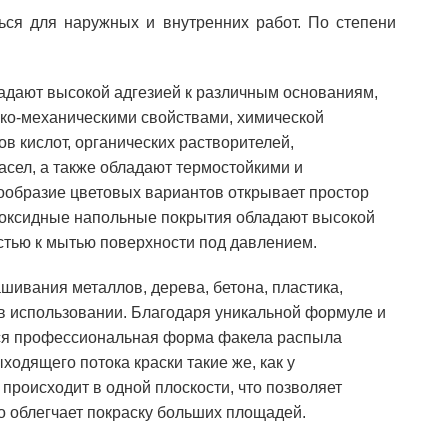
ься для наружных и внутренних работ. По степени
адают высокой адгезией к различным основаниям,
ко-механическими свойствами, химической
в кислот, органических растворителей,
асел, а также обладают термостойкими и
образие цветовых вариантов открывает простор
поксидные напольные покрытия обладают высокой
стью к мытью поверхности под давлением.
шивания металлов, дерева, бетона, пластика,
а в использовании. Благодаря уникальной формуле и
ется профессиональная форма факела распыла
ходящего потока краски такие же, как у
происходит в одной плоскости, что позволяет
о облегчает покраску больших площадей.